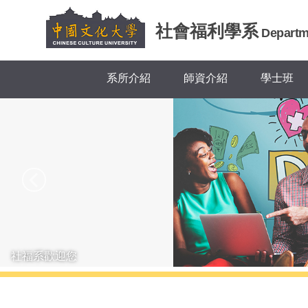
跳
到
社會福利學系
Departme
主
要
內
系所介紹
師資介紹
學士班
容
區
社福系歡迎您