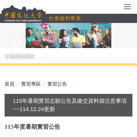
跳
到
社會福利學系
主
要
內
容
區
社福系歡迎您
首頁
實習專區
實習公告
115年暑期實習志願公告及繳交資料袋注意事項
~~114.12.24更新
115年
度暑期實習公告