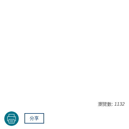
3A周頁辰
、彭俊鈺、黃國禎、陳彥宇、鍾語珊、陳貞
汝
。
3B徐名邑
、蘇芳儀、王俊凱、游惠媗、林暐祥、陳子
龍、林秀穎。
4B冉紫婷、龔思諭
碩2簡勤祐
法文3卓詩涵、法文4莊郁萱
瀏覽數:
1132
分享