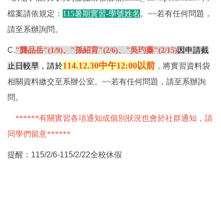
檔案請依規定：
115暑期實習-學號姓名
。~~若有任何問題，
請至系辦詢問。
C.
"龔品岳"(1/9)、
"孫紹育"(2/6)、
"吳玓蓁"(2/15)
因申請截
114.12.30中午12:00
以前
止日較早
，請於
，將實習資料袋
相關資料繳交至系辦公室。
~~若有任何問題，請至系辦詢
問。
******有關實習各項通知或個別狀況也會於社群通知，請
同學們留意******
提醒：115/2/6-115/2/22全校休假
A.
機構申請截止日為
112.2.24
以前
者，預計
112.1.5
寄出申
請。
學生名單：