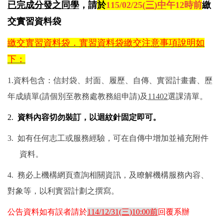
已完成分發之同學
，請
於
115/02/25
(三
)
中
午12時前
繳
交實習資料袋
繳交實習資料袋．實習資料袋繳交注意事項說明如
下：
1.資料包含：信封袋、封面、履歷、自傳、實習計畫書、歷
年成績單(請個別至教務處教務組申請)及
11402
選課清單。
2.
資料內容切勿裝訂，以迴紋針固定即可。
3.
如有任何志工或服務經驗，可在自傳中增加並補充附件
資料。
4.
務必上機構網頁查詢相關資訊，及瞭解機構服務內容、
對象等，以利實習計劃之撰寫。
公告資料如有誤者請於
114/12/31(三
)10:00前
回覆系辦