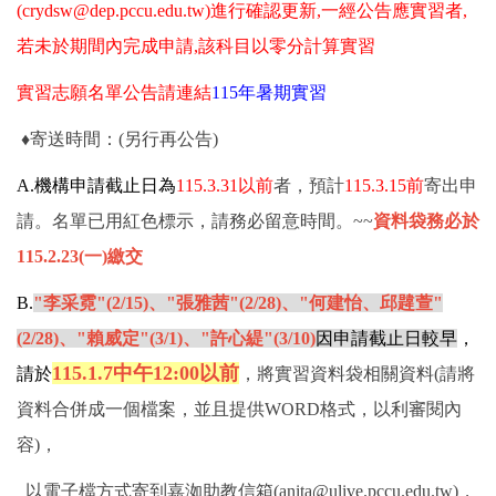
(crydsw@dep.pccu.edu.tw)進行確認更新,一經公告應實習者,
若未於期間內完成申請,
該科目以零分計算實習
實習志願名單公告請連結
115年暑期實習
♦寄送時間：(另行再公告)
A.
機構申請截止日為
115.3.31
以前
者，預計
115.3.15前
寄出申
請。
名單已用紅色標示，請務必留意時間。~~
資料袋務必於
115.2.23(一)繳交
B.
"李采霓"(2/15)、"張雅茜"(2/28)、
"何建怡、邱韙萱"
(2/28)、
"賴威定"(3/1)、
"許心緹"(3/10)
因申請截止日較早
，
115.1.7中午12:00
以前
請於
，將實習資料袋相關資料(請將
資料合併成一個檔案，並且提供WORD格式，以利審閱內
容)，
以電子檔方式寄到嘉洳助教信箱(anita@ulive.pccu.edu.tw)，